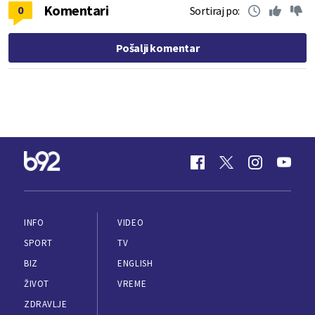
Komentari
0
Sortiraj po:
Pošalji komentar
INFO
VIDEO
SPORT
TV
BIZ
ENGLISH
ŽIVOT
VREME
ZDRAVLJE