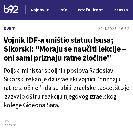
Najnovije
Info
Istočni front
Iranska kr
Nova vest
SVET
20.4.2026.
16:52
Vojnik IDF-a uništio statuu Isusa;
Sikorski: "Moraju se naučiti lekcije –
oni sami priznaju ratne zločine"
Poljski ministar spoljnih poslova Radoslav
Sikorski rekao je da izraelski vojnici "priznaju
ratne zločine" i da su ubili izraelske taoce, što je
izazvalo oštru reakciju njegovog izraelskog
kolege Gideona Sara.
Izvor:
Index.hr