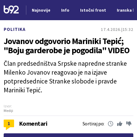
Najnovije
Info
Istočni front
Iranska kr
Nova vest
POLITIKA
17.4.2026.
15:32
Jovanov odgovorio Mariniki Tepić;
"Boju garderobe je pogodila" VIDEO
Član predsedništva Srpske napredne stranke
Milenko Jovanov reagovao je na izjave
potpredsednice Stranke slobode i pravde
Mariniki Tepić.
Izvor:
Mediji
Komentari
1
Sortiraj po: