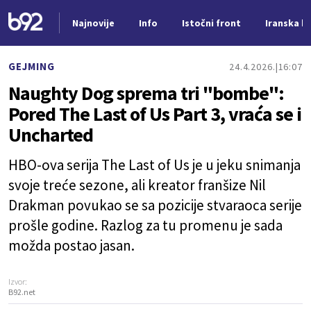
Najnovije
Info
Istočni front
Iranska kr
Nova vest
GEJMING
24.4.2026.
16:07
Naughty Dog sprema tri "bombe":
Pored The Last of Us Part 3, vraća se i
Uncharted
HBO-ova serija The Last of Us je u jeku snimanja
svoje treće sezone, ali kreator franšize Nil
Drakman povukao se sa pozicije stvaraoca serije
prošle godine. Razlog za tu promenu je sada
možda postao jasan.
Izvor:
B92.net