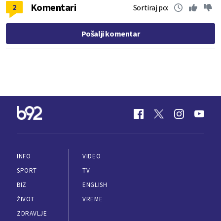
Komentari
2
Sortiraj po:
Pošalji komentar
INFO
VIDEO
SPORT
TV
BIZ
ENGLISH
ŽIVOT
VREME
ZDRAVLJE