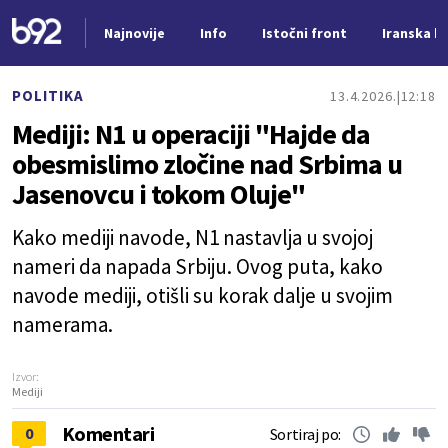
Najnovije
Info
Istočni front
Iranska kr
Nova vest
POLITIKA
13.4.2026.
12:18
Mediji: N1 u operaciji "Hajde da
obesmislimo zločine nad Srbima u
Jasenovcu i tokom Oluje"
Kako mediji navode, N1 nastavlja u svojoj
nameri da napada Srbiju. Ovog puta, kako
navode mediji, otišli su korak dalje u svojim
namerama.
Izvor:
Mediji
Komentari
0
Sortiraj po: