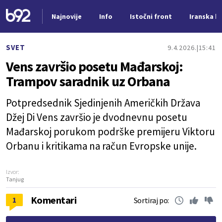
Najnovije
Info
Istočni front
Iranska kr
Nova vest
SVET
9.4.2026.
15:41
Vens završio posetu Mađarskoj:
Trampov saradnik uz Orbana
Potpredsednik Sjedinjenih Američkih Država
Džej Di Vens završio je dvodnevnu posetu
Mađarskoj porukom podrške premijeru Viktoru
Orbanu i kritikama na račun Evropske unije.
Izvor:
Tanjug
Komentari
1
Sortiraj po: