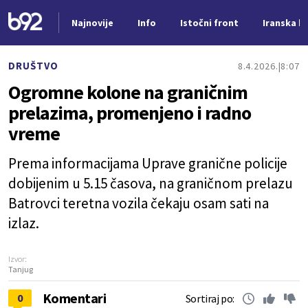
Najnovije
Info
Istočni front
Iranska kr
Nova vest
DRUŠTVO
8.4.2026.
8:07
Ogromne kolone na graničnim
prelazima, promenjeno i radno
vreme
Prema informacijama Uprave granične policije
dobijenim u 5.15 časova, na graničnom prelazu
Batrovci teretna vozila čekaju osam sati na
izlaz.
Izvor:
Tanjug
Komentari
0
Sortiraj po: