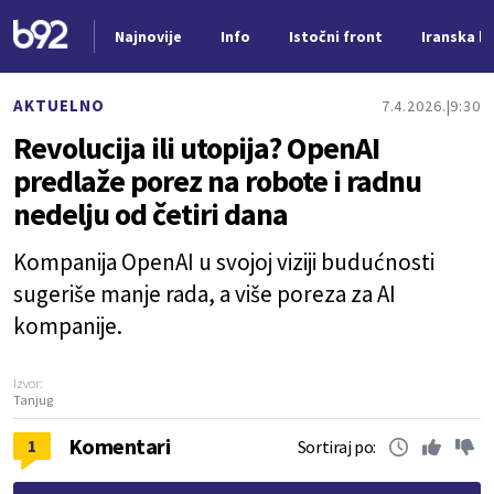
Najnovije
Info
Istočni front
Iranska kr
Nova vest
AKTUELNO
7.4.2026.
9:30
Revolucija ili utopija? OpenAI
predlaže porez na robote i radnu
nedelju od četiri dana
Kompanija OpenAI u svojoj viziji budućnosti
sugeriše manje rada, a više poreza za AI
kompanije.
Izvor:
Tanjug
Komentari
1
Sortiraj po: