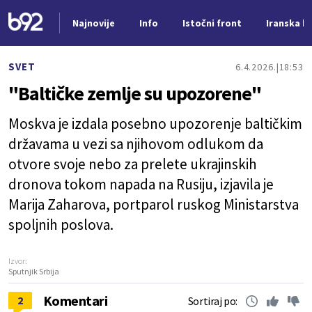
Najnovije
Info
Istočni front
Iranska kr
Nova vest
SVET
6.4.2026.
18:53
"Baltičke zemlje su upozorene"
Moskva je izdala posebno upozorenje baltičkim
državama u vezi sa njihovom odlukom da
otvore svoje nebo za prelete ukrajinskih
dronova tokom napada na Rusiju, izjavila je
Marija Zaharova, portparol ruskog Ministarstva
spoljnih poslova.
Izvor:
Sputnjik Srbija
Komentari
2
Sortiraj po: