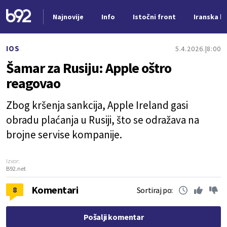
Najnovije
Info
Istočni front
Iranska kr
Nova vest
IOS
5.4.2026.
8:00
Šamar za Rusiju: Apple oštro
reagovao
Zbog kršenja sankcija, Apple Ireland gasi
obradu plaćanja u Rusiji, što se odražava na
brojne servise kompanije.
Izvor:
B92.net
Komentari
8
Sortiraj po:
Pošalji komentar