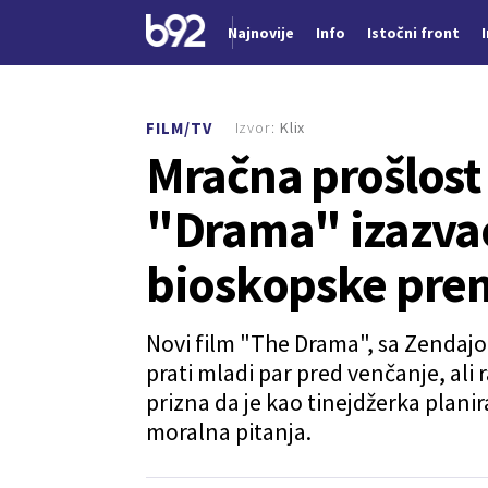
Najnovije
Info
Istočni front
Nova vest
Izvor:
Klix
FILM/TV
Mračna prošlost
"Drama" izazvao
bioskopske pre
Novi film "The Drama", sa Zenda
prati mladi par pred venčanje, al
prizna da je kao tinejdžerka planir
moralna pitanja.