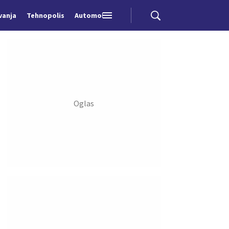
vanja
Tehnopolis
Automobili