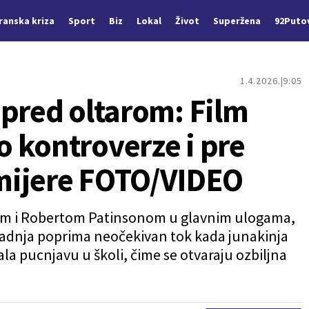
Iranska kriza
Sport
Biz
Lokal
Život
Superžena
92Puto
1.4.2026.
9:05
 pred oltarom: Film
 kontroverze i pre
mijere FOTO/VIDEO
jom i Robertom Patinsonom u glavnim ulogama,
i radnja poprima neočekivan tok kada junakinja
ala pucnjavu u školi, čime se otvaraju ozbiljna