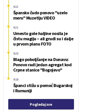
9:22
Špansko čudo ponovo "uzelo
meru" Muzetiju VIDEO
9:21
Umesto gole haljine nosila je
čistu magiju – ali grudi su i dalje
u prvom planu FOTO
9:20
Blago poboljšanje na Dunavu:
Ponovo radi jedan agregat kod
Crpne stanice "Bogojevo"
9:18
Španci stižu u pomoć Bugarskoj
i Rumuniji
Pogledaj sve