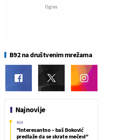
B92 na društvenim mrežama
Najnovije
9:24
"Interesantno – baš Đoković
predlaže da se skrate mečevi"