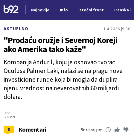
Najnovije
Info
Istočni front
Iranska kr
Nova vest
AKTUELNO
1.4.2026.
9:30
"Prodaću oružje i Severnoj Koreji
ako Amerika tako kaže"
Kompanija Anduril, koju je osnovao tvorac
Oculusa Palmer Laki, nalazi se na pragu nove
investicione runde koja bi mogla da duplira
njenu vrednost na neverovatnih 60 milijardi
dolara.
Izvor:
B92.net
Komentari
8
Sortiraj po: