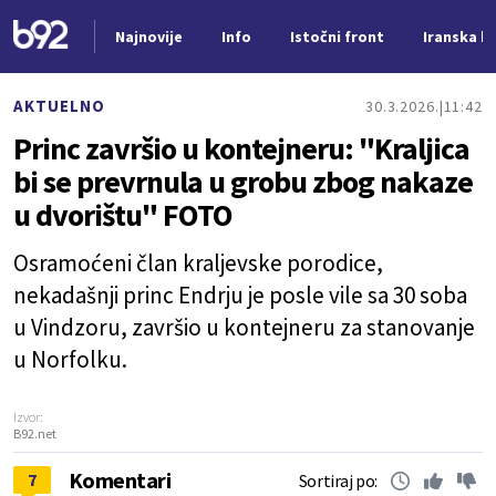
Najnovije
Info
Istočni front
Iranska kr
Nova vest
AKTUELNO
30.3.2026.
11:42
Princ završio u kontejneru: "Kraljica
bi se prevrnula u grobu zbog nakaze
u dvorištu" FOTO
Osramoćeni član kraljevske porodice,
nekadašnji princ Endrju je posle vile sa 30 soba
u Vindzoru, završio u kontejneru za stanovanje
u Norfolku.
Izvor:
B92.net
Komentari
7
Sortiraj po: