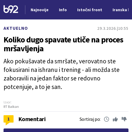
Najnovije
Info
Istočni front
Iranska kr
Nova vest
AKTUELNO
29.3.2026.
10:55
Koliko dugo spavate utiče na proces
mršavljenja
Ako pokušavate da smršate, verovatno ste
fokusirani na ishranu i trening - ali možda ste
zaboravili na jedan faktor se redovno
potcenjuje, a to je san.
Izvor:
RT Balkan
Komentari
1
Sortiraj po: