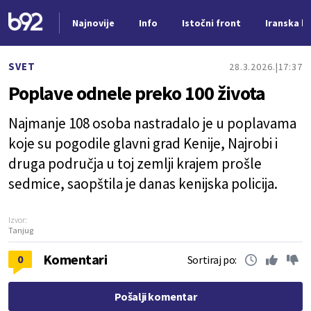
Najnovije
Info
Istočni front
Iranska kr
Nova vest
SVET
28.3.2026.
17:37
Poplave odnele preko 100 života
Najmanje 108 osoba nastradalo je u poplavama
koje su pogodile glavni grad Kenije, Najrobi i
druga područja u toj zemlji krajem prošle
sedmice, saopštila je danas kenijska policija.
Izvor:
Tanjug
Komentari
0
Sortiraj po:
Pošalji komentar