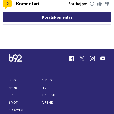
Komentari
0
Sortiraj po:
Pošalji komentar
INFO
VIDEO
SPORT
TV
BIZ
ENGLISH
ŽIVOT
VREME
ZDRAVLJE