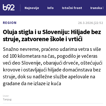
Najnovije
Info
Istočni front
Iranska kr
Nova vest
REGION
26.3.2026.
22:52
Oluja stigla i u Sloveniju: Hiljade bez
struje, zatvorene škole i vrtići
Snažno nevreme, praćeno udarima vetra s više
od 100 kilometara na čas, pogodilo je večeras
veći deo Slovenije, obarajući drveće, oštećujući
krovove i ostavljajući hiljade domaćinstava bez
struje, dok su nadležne službe apelovale na
građane da ne izlaze iz kuća
Izvor:
Tanjug