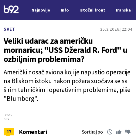
Najnovije
Info
Istočni front
Iranska kr
Nova vest
SVET
25.3.2026.
22:04
Veliki udarac za američku
mornaricu; "USS Džerald R. Ford" u
ozbiljnim problemima?
Američki nosač aviona koji je napustio operacije
na Bliskom istoku nakon požara suočava se sa
širim tehničkim i operativnim problemima, piše
"Blumberg".
Izvor:
Klix
Komentari
17
Sortiraj po: