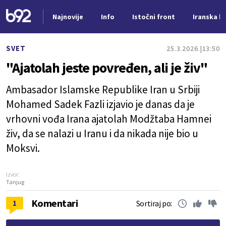
Najnovije
Info
Istočni front
Iranska kr
Nova vest
SVET
25.3.2026.
13:50
"Ajatolah jeste povređen, ali je živ"
Ambasador Islamske Republike Iran u Srbiji
Mohamed Sadek Fazli izjavio je danas da je
vrhovni vođa Irana ajatolah Modžtaba Hamnei
živ, da se nalazi u Iranu i da nikada nije bio u
Moksvi.
Izvor:
Tanjug
Komentari
1
Sortiraj po: