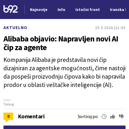
Najnovije
Info
Istočni front
Iranska kr
Nova vest
AKTUELNO
25.3.2026.
11:03
Alibaba objavio: Napravljen novi AI
čip za agente
Kompanija Alibaba je predstavila novi čip
dizajniran za agentske mogućnosti, čime nastoji
da pospeši proizvodnju čipova kako bi napravila
prodor u oblasti veštačke inteligencije (AI).
Izvor:
Tanjug
Komentari
0
Sortiraj po: