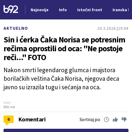
Najnovije
Info
Istočni front
Iranska kr
Nova vest
AKTUELNO
20.3.2026.
19:04
Sin i ćerka Čaka Norisa se potresnim
rečima oprostili od oca: "Ne postoje
reči..." FOTO
Nakon smrti legendarog glumca i majstora
borilačkih veština Čaka Norisa, njegova deca
javno su izrazila tugu i sećanja na oca.
Izvor:
B92.net
Komentari
6
Sortiraj po: