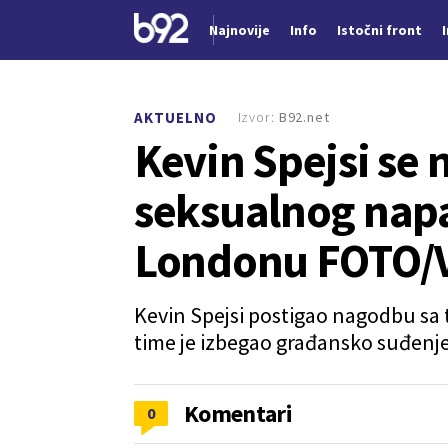
Najnovije
Info
Istočni front
Nova vest
Izvor:
B92.net
AKTUELNO
Kevin Spejsi se
seksualnog napa
Londonu FOTO/
Kevin Spejsi postigao nagodbu sa 
time je izbegao građansko suđenj
Komentari
0