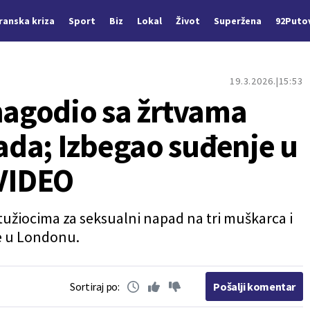
Iranska kriza
Sport
Biz
Lokal
Život
Superžena
92Puto
19.3.2026.
15:53
 nagodio sa žrtvama
da; Izbegao suđenje u
VIDEO
tužiocima za seksualni napad na tri muškarca i
e u Londonu.
Sortiraj po:
Pošalji komentar