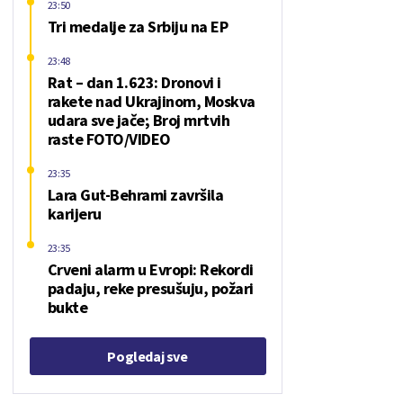
23:50
Tri medalje za Srbiju na EP
23:48
Rat – dan 1.623: Dronovi i
rakete nad Ukrajinom, Moskva
udara sve jače; Broj mrtvih
raste FOTO/VIDEO
23:35
Lara Gut-Behrami završila
karijeru
23:35
Crveni alarm u Evropi: Rekordi
padaju, reke presušuju, požari
bukte
Pogledaj sve