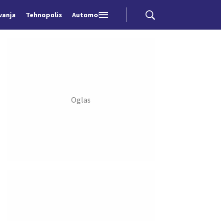
vanja
Tehnopolis
Automobili