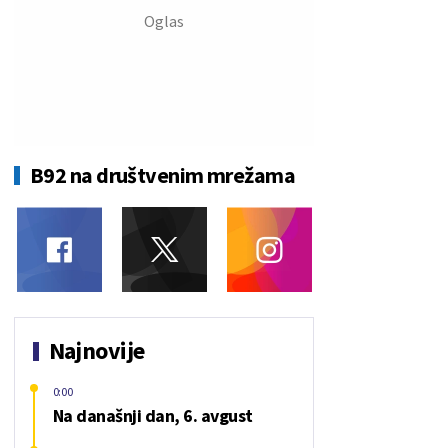
B92 na društvenim mrežama
Najnovije
0:00
Na današnji dan, 6. avgust