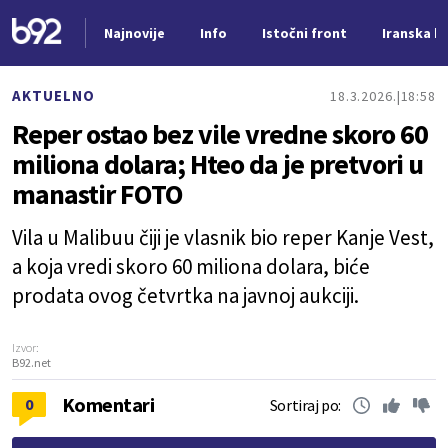
Najnovije
Info
Istočni front
Iranska kr
Nova vest
AKTUELNO
18.3.2026.
18:58
Reper ostao bez vile vredne skoro 60
miliona dolara; Hteo da je pretvori u
manastir FOTO
Vila u Malibuu čiji je vlasnik bio reper Kanje Vest,
a koja vredi skoro 60 miliona dolara, biće
prodata ovog četvrtka na javnoj aukciji.
Izvor:
B92.net
Komentari
0
Sortiraj po: