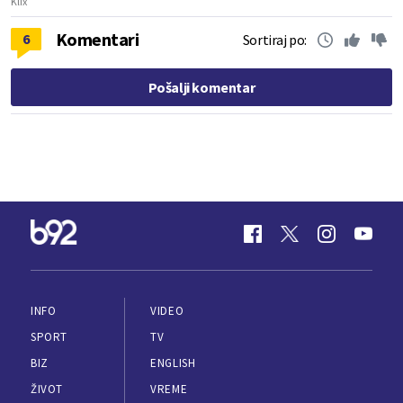
Klix
Komentari
6
Sortiraj po:
Pošalji komentar
INFO
VIDEO
SPORT
TV
BIZ
ENGLISH
ŽIVOT
VREME