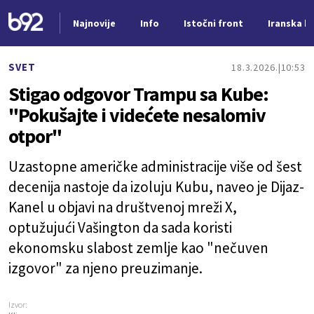
Najnovije
Info
Istočni front
Iranska kr
Nova vest
SVET
18.3.2026.
10:53
Stigao odgovor Trampu sa Kube:
"Pokušajte i videćete nesalomiv
otpor"
Uzastopne američke administracije više od šest
decenija nastoje da izoluju Kubu, naveo je Dijaz-
Kanel u objavi na društvenoj mreži X,
optužujući Vašington da sada koristi
ekonomsku slabost zemlje kao "nečuven
izgovor" za njeno preuzimanje.
Izvor: