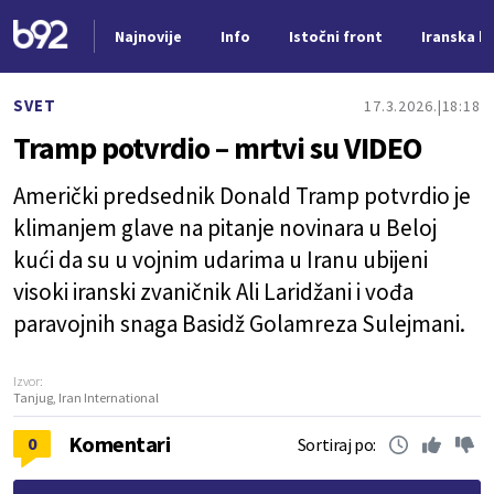
Najnovije
Info
Istočni front
Iranska kr
Nova vest
SVET
17.3.2026.
18:18
Tramp potvrdio – mrtvi su VIDEO
Američki predsednik Donald Tramp potvrdio je
klimanjem glave na pitanje novinara u Beloj
kući da su u vojnim udarima u Iranu ubijeni
visoki iranski zvaničnik Ali Laridžani i vođa
paravojnih snaga Basidž Golamreza Sulejmani.
Izvor:
Tanjug, Iran International
Komentari
0
Sortiraj po: