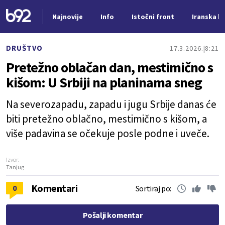
Najnovije
Info
Istočni front
Iranska kr
Nova vest
DRUŠTVO
17.3.2026.
8:21
Pretežno oblačan dan, mestimično s
kišom: U Srbiji na planinama sneg
Na severozapadu, zapadu i jugu Srbije danas će
biti pretežno oblačno, mestimično s kišom, a
više padavina se očekuje posle podne i uveče.
Izvor:
Tanjug
Komentari
0
Sortiraj po:
Pošalji komentar