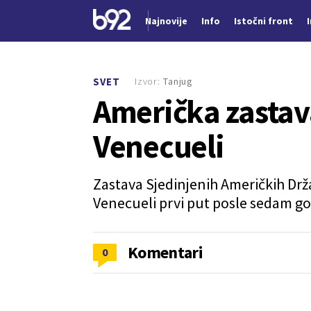
Najnovije
Info
Istočni front
Nova vest
Izvor:
Tanjug
SVET
Američka zastav
Venecueli
Zastava Sjedinjenih Američkih Dr
Venecueli prvi put posle sedam go
Komentari
0