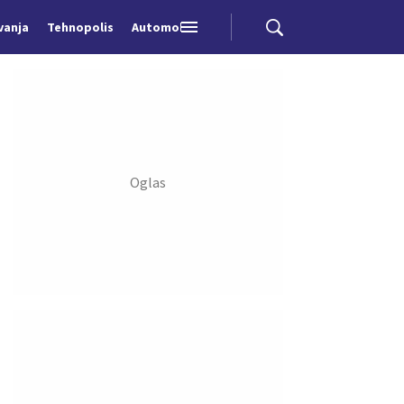
vanja
Tehnopolis
Automobili