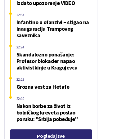
Izdato upozorenje VIDEO
22:33
Infantino u ofanzivi – stigao na
inauguraciju Trampovog
saveznika
22:24
Skandalozno ponašanje:
Profesor blokader napao
aktivistkinje u Kragujevcu
22:19
Grozna vest za Hetafe
22:10
Nakon borbe za život iz
bolničkog kreveta poslao
poruku: "Srbija pobeđuje"
Pogledaj sve