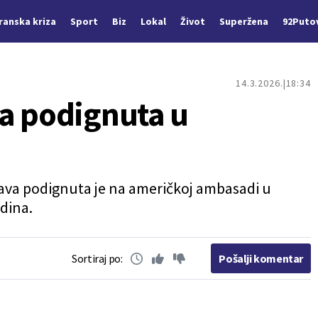
Iranska kriza
Sport
Biz
Lokal
Život
Superžena
92Puto
14.3.2026.
18:34
a podignuta u
žava podignuta je na američkoj ambasadi u
dina.
Sortiraj po:
Pošalji komentar