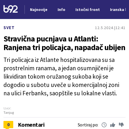
Najnovije
Info
Istočni front
Iranska kr
Nova vest
SVET
12.5.2024.
12:41
Stravična pucnjava u Atlanti:
Ranjena tri policajca, napadač ubijen
Tri policajca iz Atlante hospitalizovana su sa
prostrelnim ranama, a jedan osumnjičeni je
likvidiran tokom oružanog sukoba koji se
dogodio u subotu uveče u komercijalnoj zoni
na ulici Ferbanks, saopštile su lokalne vlasti.
Izvor:
Tanjug
Komentari
0
Sortiraj po: