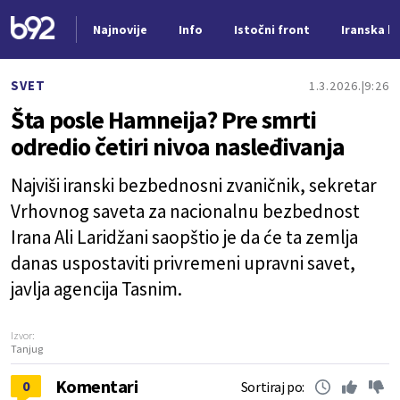
Najnovije
Info
Istočni front
Iranska kr
Nova vest
SVET
1.3.2026.
9:26
Šta posle Hamneija? Pre smrti
odredio četiri nivoa nasleđivanja
Najviši iranski bezbednosni zvaničnik, sekretar
Vrhovnog saveta za nacionalnu bezbednost
Irana Ali Laridžani saopštio je da će ta zemlja
danas uspostaviti privremeni upravni savet,
javlja agencija Tasnim.
Izvor:
Tanjug
Komentari
0
Sortiraj po: