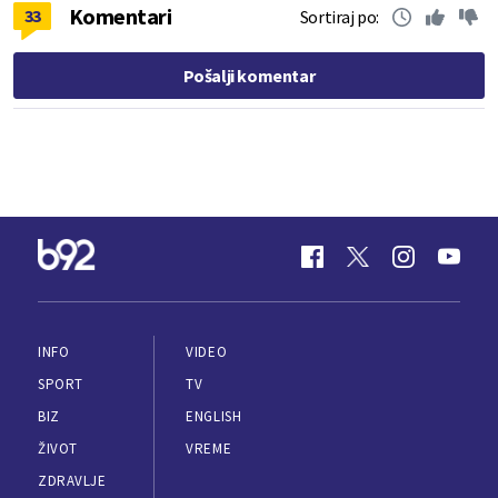
Komentari
33
Sortiraj po:
Pošalji komentar
INFO
VIDEO
SPORT
TV
BIZ
ENGLISH
ŽIVOT
VREME
ZDRAVLJE