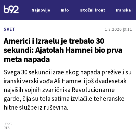
Najnovije
Info
Istočni front
Iranska kr
Nova vest
SVET
1.3.2026.
9:11
Americi i Izraelu je trebalo 30
sekundi: Ajatolah Hamnei bio prva
meta napada
Svega 30 sekundi izraelskog napada preživeli su
iranski verski vođa Ali Hamnei i još dvadesetak
najviših vojnih zvaničnika Revolucionarne
garde, čija su tela satima izvlačile teheranske
hitne službe iz ruševina.
Izvor:
RTS