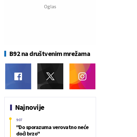
B92 na društvenim mrežama
Najnovije
9:07
"Do sporazuma verovatno neće
doći brzo"