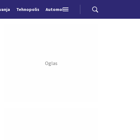
vanja
Tehnopolis
Automobili