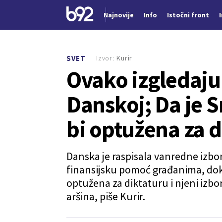
Najnovije
Info
Istočni front
Nova vest
Izvor:
Kurir
SVET
Ovako izgledaju 
Danskoj; Da je S
bi optužena za d
Danska je raspisala vanredne izb
finansijsku pomoć građanima, dok bi
optužena za diktaturu i njeni izbori
aršina, piše Kurir.