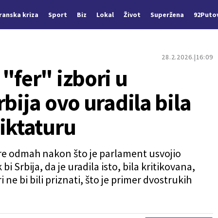
Iranska kriza
Sport
Biz
Lokal
Život
Superžena
92Puto
28.2.2026.
16:09
"fer" izbori u
rbija ovo uradila bila
iktaturu
ore odmah nakon što je parlament usvojio
 Srbija, da je uradila isto, bila kritikovana,
 ne bi bili priznati, što je primer dvostrukih