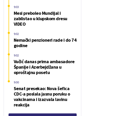
9:03
Mesi preboleo Mundijal i
zablistao u klupskom dresu
VIDEO
9:02
Nemački penzioneri rade i do 74
godine
9:02
Vučić danas prima ambasadore
Španije i Azerbejdžana u
oproštajnu posetu
9:00
Senat presekao: Nova šefica
CDC-a poslala jasnu poruku o
vakcinama i izazvala lavinu
reakcija