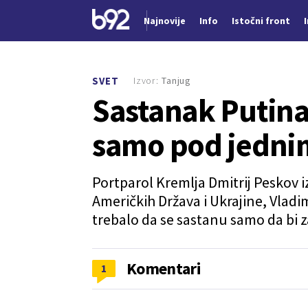
Najnovije
Info
Istočni front
Nova vest
Izvor:
Tanjug
SVET
Sastanak Putina
samo pod jedni
Portparol Kremlja Dmitrij Peskov iz
Američkih Država i Ukrajine, Vladi
trebalo da se sastanu samo da bi z
Komentari
1