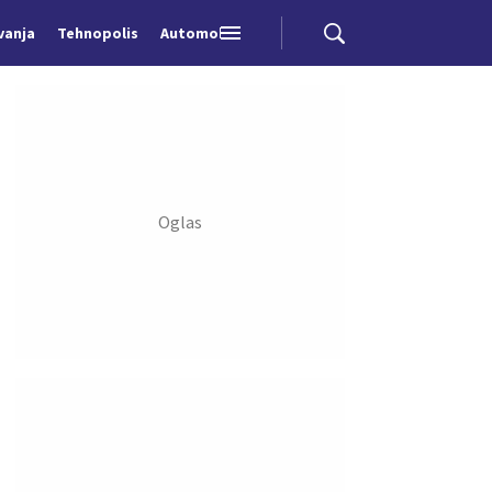
vanja
Tehnopolis
Automobili