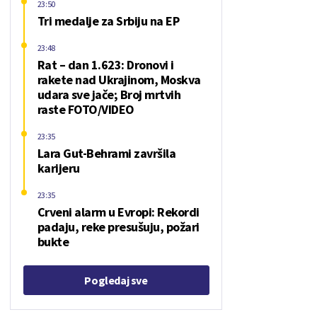
23:50
Tri medalje za Srbiju na EP
23:48
Rat – dan 1.623: Dronovi i
rakete nad Ukrajinom, Moskva
udara sve jače; Broj mrtvih
raste FOTO/VIDEO
23:35
Lara Gut-Behrami završila
karijeru
23:35
Crveni alarm u Evropi: Rekordi
padaju, reke presušuju, požari
bukte
Pogledaj sve