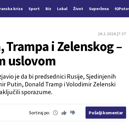
Iranska kriza
Sport
Biz
Lokal
Život
Superžena
92Puto
26.2.2026.
7:37
, Trampa i Zelenskog –
m uslovom
javio je da bi predsednici Rusije, Sjedinjenih
mir Putin, Donald Tramp i Volodimir Zelenski
aključili sporazume.
Sortiraj po:
Pošalji komentar