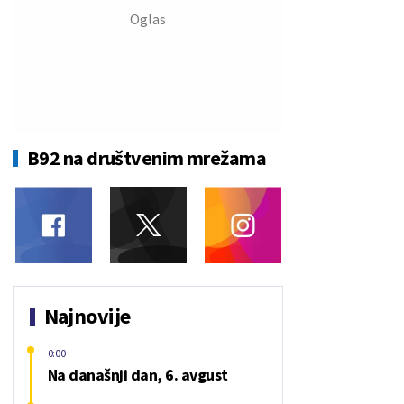
B92 na društvenim mrežama
Najnovije
0:00
Na današnji dan, 6. avgust