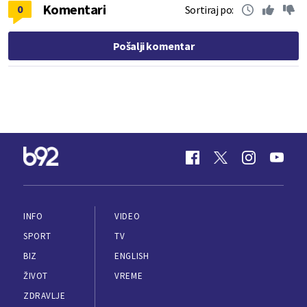
Komentari
0
Sortiraj po:
Pošalji komentar
INFO
VIDEO
SPORT
TV
BIZ
ENGLISH
ŽIVOT
VREME
ZDRAVLJE