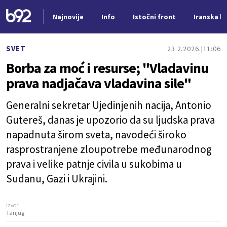
Najnovije
Info
Istočni front
Iranska kr
Nova vest
SVET
23.2.2026.
11:06
Borba za moć i resurse; "Vladavinu
prava nadjačava vladavina sile"
Generalni sekretar Ujedinjenih nacija, Antonio
Gutereš, danas je upozorio da su ljudska prava
napadnuta širom sveta, navodeći široko
rasprostranjene zloupotrebe međunarodnog
prava i velike patnje civila u sukobima u
Sudanu, Gazi i Ukrajini.
Izvor:
Tanjug