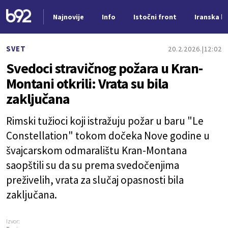
Najnovije
Info
Istočni front
Iranska kr
Nova vest
SVET
20.2.2026.
12:02
Svedoci stravičnog požara u Kran-
Montani otkrili: Vrata su bila
zaključana
Rimski tužioci koji istražuju požar u baru "Le
Constellation" tokom dočeka Nove godine u
švajcarskom odmaralištu Kran-Montana
saopštili su da su prema svedočenjima
preživelih, vrata za slučaj opasnosti bila
zaključana.
Izvor: