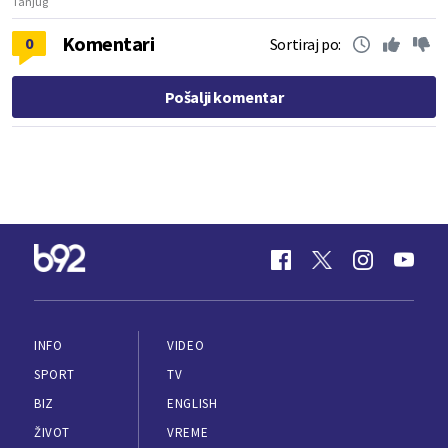
Tanjug
Komentari
0
Sortiraj po:
Pošalji komentar
INFO
VIDEO
SPORT
TV
BIZ
ENGLISH
ŽIVOT
VREME