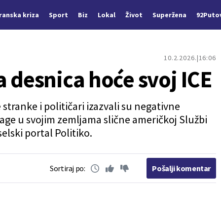
Iranska kriza
Sport
Biz
Lokal
Život
Superžena
92Puto
10.2.2026.
16:06
 desnica hoće svoj ICE
tranke i političari izazvali su negativne
snage u svojim zemljama slične američkoj Službi
selski portal Politiko.
Sortiraj po:
Pošalji komentar