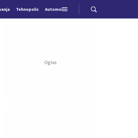
vanja
Tehnopolis
Automobili