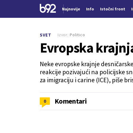
Najnovije
Info
Istočni front
Nova vest
Izvor:
Politico
SVET
Evropska krajnja
Neke evropske krajnje desničarske s
reakcije pozivajući na policijske 
za imigraciju i carine (ICE), piše bri
Komentari
0