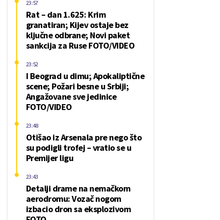
23:57
Rat – dan 1.625: Krim
granatiran; Kijev ostaje bez
ključne odbrane; Novi paket
sankcija za Ruse FOTO/VIDEO
23:52
I Beograd u dimu; Apokaliptične
scene; Požari besne u Srbiji;
Angažovane sve jedinice
FOTO/VIDEO
23:48
Otišao iz Arsenala pre nego što
su podigli trofej – vratio se u
Premijer ligu
23:43
Detalji drame na nemačkom
aerodromu: Vozač nogom
izbacio dron sa eksplozivom
FOTO