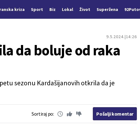
Iranska kriza
Sport
Biz
Lokal
Život
Superžena
92Puto
9.5.2024.
14:26
ila da boluje od raka
 petu sezonu Kardašijanovih otkrila da je
Sortiraj po:
Pošalji komentar