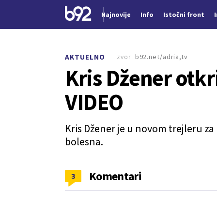
Najnovije
Info
Istočni front
Nova vest
Izvor:
b92.net/adria,tv
AKTUELNO
Kris Džener otkr
VIDEO
Kris Džener je u novom trejleru za
bolesna.
Komentari
3