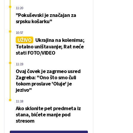
11:20
"Pokuševski je značajan za
srpsku košarku"
10:57
UŽIVO
Ukrajina na kolenima;
Totalno uništavanje; Rat neće
stati FOTO/VIDEO
11:19
Ovaj čovek je zagrmeo usred
Zagreba: "Ono što smo čuli
tokom proslave 'Oluje' je
jezivo"
11:18
Ako sklonite pet predmeta iz
stana, bićete manje pod
stresom