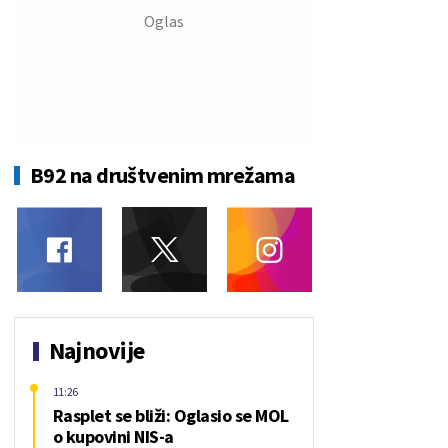
B92 na društvenim mrežama
Najnovije
11:26
Rasplet se bliži: Oglasio se MOL
o kupovini NIS-a