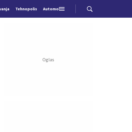
vanja
Tehnopolis
Automobili