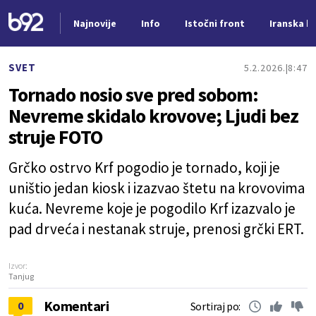
Najnovije
Info
Istočni front
Iranska kr
Nova vest
SVET
5.2.2026.
8:47
Tornado nosio sve pred sobom:
Nevreme skidalo krovove; Ljudi bez
struje FOTO
Grčko ostrvo Krf pogodio je tornado, koji je
uništio jedan kiosk i izazvao štetu na krovovima
kuća. Nevreme koje je pogodilo Krf izazvalo je
pad drveća i nestanak struje, prenosi grčki ERT.
Izvor:
Tanjug
Komentari
0
Sortiraj po: