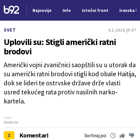
Najnovije
Info
Istočni front
Iranska kr
Nova vest
SVET
4.2.2026.
9:47
Uplovili su: Stigli američki ratni
brodovi
Američki vojni zvaničnici saopštili su u utorak da
su američki ratni brodovi stigli kod obale Haitija,
dok se lideri te ostrvske države drže vlasti
usred tekućeg rata protiv nasilnih narko-
kartela.
Izvor:
Vijesti.ba
Komentari
1
Sortiraj po: