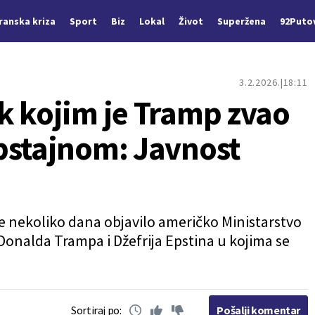
Iranska kriza
Sport
Biz
Lokal
Život
Superžena
92Puto
3.2.2026.
18:11
k kojim je Tramp zvao
pstajnom: Javnost
e nekoliko dana objavilo američko Ministarstvo
 Donalda Trampa i Džefrija Epstina u kojima se
Sortiraj po:
Pošalji komentar