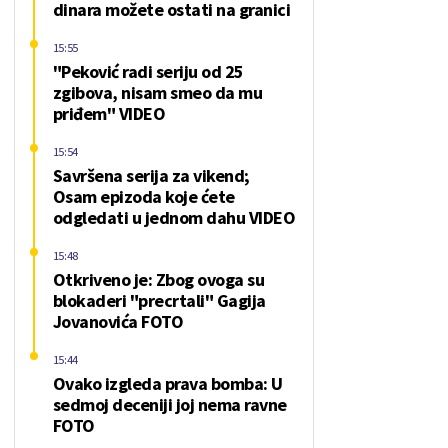
dinara možete ostati na granici
15:55
"Peković radi seriju od 25
zgibova, nisam smeo da mu
priđem" VIDEO
15:54
Savršena serija za vikend;
Osam epizoda koje ćete
odgledati u jednom dahu VIDEO
15:48
Otkriveno je: Zbog ovoga su
blokaderi "precrtali" Gagija
Jovanovića FOTO
15:44
Ovako izgleda prava bomba: U
sedmoj deceniji joj nema ravne
FOTO