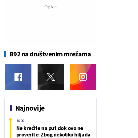
B92 na društvenim mrežama
Najnovije
16:00
Ne krećite na put dok ovo ne
proverite: Zbog nekoliko hiljada