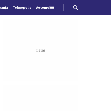
vanja
Tehnopolis
Automobili