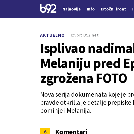
Najnovije
Info
Istočni front
Nova vest
Izvor:
B92.net
AKTUELNO
Isplivao nadima
Melaniju pred E
zgrožena FOTO
Nova serija dokumenata koje je pr
pravde otkrilla je detalje prepiske
pominje i Melanija.
Komentari
6