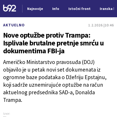
Najnovije
Info
Istočni front
Iranska kr
Nova vest
AKTUELNO
1.2.2026.
10:46
Nove optužbe protiv Trampa:
Isplivale brutalne pretnje smrću u
dokumentima FBI-ja
Američko Ministarstvo pravosuđa (DOJ)
objavilo je u petak novi set dokumenata iz
ogromne baze podataka o Džefriju Epstajnu,
koji sadrže uznemirujuće optužbe na račun
aktuelnog predsednika SAD-a, Donalda
Trampa.
Izvor: