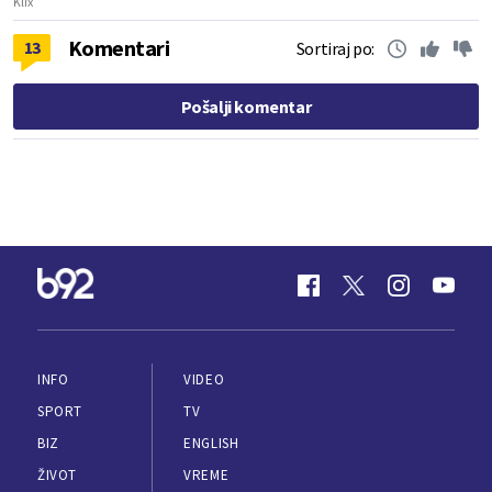
Klix
Komentari
13
Sortiraj po:
Pošalji komentar
INFO
VIDEO
SPORT
TV
BIZ
ENGLISH
ŽIVOT
VREME