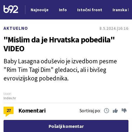
Najnovije
Info
Istočni front
Iranska kr
Nova vest
AKTUELNO
8.5.2024.
16:16
"Mislim da je Hrvatska pobedila"
VIDEO
Baby Lasagna oduševio je izvedbom pesme
"Rim Tim Tagi Dim" gledaoci, ali i bivšeg
evrovizijskog pobednika.
Izvor:
Index.hr
Komentari
27
Sortiraj po:
Pošalji komentar