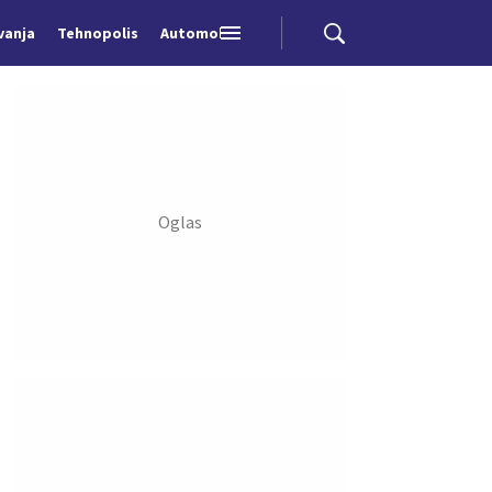
vanja
Tehnopolis
Automobili