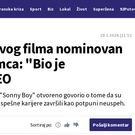
Iranska kriza
Sport
Biz
Lokal
Život
Superžena
92Puto
29.1.2026.
11:52
ovog filma nominovan
ca: "Bio je
EO
ji "Sonny Boy" otvoreno govorio o tome da su
 uspešne karijere završili kao potpuni neuspeh.
Sortiraj po:
Pošalji komentar