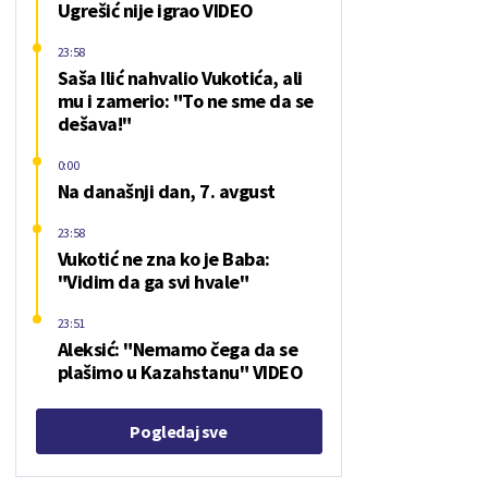
Ugrešić nije igrao VIDEO
23:58
Saša Ilić nahvalio Vukotića, ali
mu i zamerio: "To ne sme da se
dešava!"
0:00
Na današnji dan, 7. avgust
23:58
Vukotić ne zna ko je Baba:
"Vidim da ga svi hvale"
23:51
Aleksić: "Nemamo čega da se
plašimo u Kazahstanu" VIDEO
Pogledaj sve