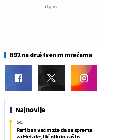
B92 na društvenim mrežama
Najnovije
0:01
Partizan već može da se sprema
za Hetafe; Ilić otkrio zašto