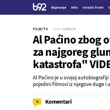
Najnovije
Info
Istočni front
Nova vest
Izvor:
Index.hr
FILM/TV
Al Paćino zbog 
za najgoreg glum
katastrofa" VID
Al Paćino je u svojoj autobiografi
pojedini filmovi iz njegove duge i
Komentari
4