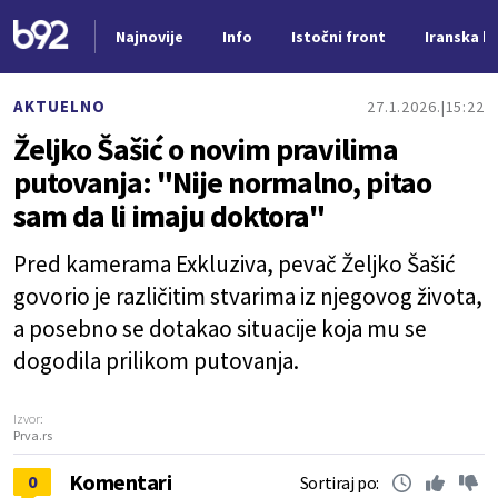
Najnovije
Info
Istočni front
Iranska kr
Nova vest
AKTUELNO
27.1.2026.
15:22
Željko Šašić o novim pravilima
putovanja: "Nije normalno, pitao
sam da li imaju doktora"
Pred kamerama Exkluziva, pevač Željko Šašić
govorio je različitim stvarima iz njegovog života,
a posebno se dotakao situacije koja mu se
dogodila prilikom putovanja.
Izvor:
Prva.rs
Komentari
0
Sortiraj po: