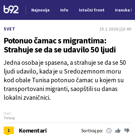
Najnovije
Info
Istočni front
Iranska kr
Nova vest
SVET
25.1.2026.
22:40
Potonuo čamac s migrantima:
Strahuje se da se udavilo 50 ljudi
Jedna osoba je spasena, a strahuje se da se 50
ljudi udavilo, kada je u Sredozemnom moru
kod obale Tunisa potonuo čamac u kojem su
transportovani migranti, saopštili su danas
lokalni zvaničnici.
Izvor:
Tanjug
Komentari
1
Sortiraj po: