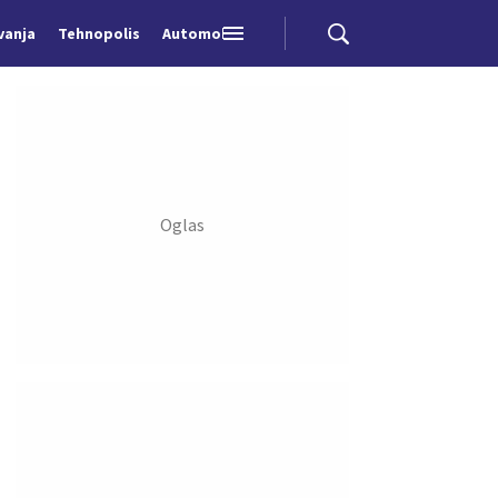
vanja
Tehnopolis
Automobili