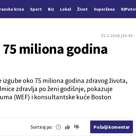
Iranska kriza
Sport
Biz
Lokal
Život
Superžena
92Puto
25.1.2026.
16:45
 75 miliona godina
 izgube oko 75 miliona godina zdravog života,
dmice zdravlja po ženi godišnje, pokazuje
ruma (WEF) i konsultantske kuće Boston
Sortiraj po:
Pošalji komentar