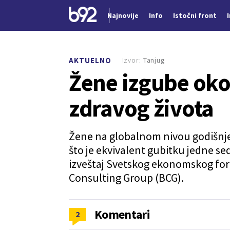
Najnovije
Info
Istočni front
Nova vest
Izvor:
Tanjug
AKTUELNO
Žene izgube oko
zdravog života
Žene na globalnom nivou godišnje
što je ekvivalent gubitku jedne se
izveštaj Svetskog ekonomskog fo
Consulting Group (BCG).
Komentari
2