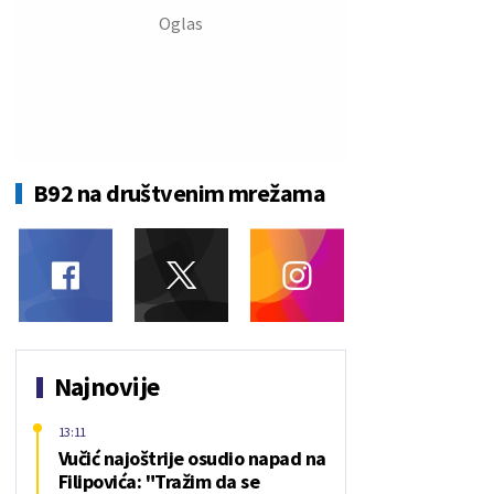
B92 na društvenim mrežama
Najnovije
13:11
Vučić najoštrije osudio napad na
Filipovića: "Tražim da se