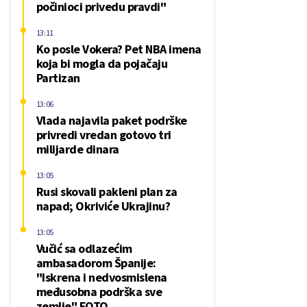
počinioci privedu pravdi"
13:11
Ko posle Vokera? Pet NBA imena
koja bi mogla da pojačaju
Partizan
13:06
Vlada najavila paket podrške
privredi vredan gotovo tri
milijarde dinara
13:05
Rusi skovali pakleni plan za
napad; Okriviće Ukrajinu?
13:05
Vučić sa odlazećim
ambasadorom Španije:
"Iskrena i nedvosmislena
međusobna podrška sve
zemlje" FOTO