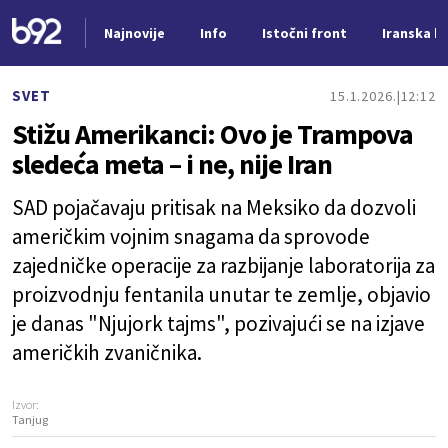
Najnovije
Info
Istočni front
Iranska kr
Nova vest
SVET
15.1.2026.
12:12
Stižu Amerikanci: Ovo je Trampova
sledeća meta – i ne, nije Iran
SAD pojačavaju pritisak na Meksiko da dozvoli
američkim vojnim snagama da sprovode
zajedničke operacije za razbijanje laboratorija za
proizvodnju fentanila unutar te zemlje, objavio
je danas "Njujork tajms", pozivajući se na izjave
američkih zvaničnika.
Izvor:
Tanjug