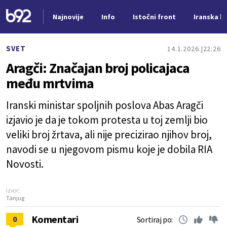
Najnovije
Info
Istočni front
Iranska kr
Nova vest
SVET
14.1.2026.
22:26
Aragči: Značajan broj policajaca
među mrtvima
Iranski ministar spoljnih poslova Abas Aragči
izjavio je da je tokom protesta u toj zemlji bio
veliki broj žrtava, ali nije precizirao njihov broj,
navodi se u njegovom pismu koje je dobila RIA
Novosti.
Izvor:
Tanjug
Komentari
0
Sortiraj po: