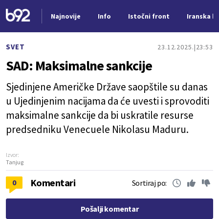
Najnovije
Info
Istočni front
Iranska kr
Nova vest
SVET
23.12.2025.
23:53
SAD: Maksimalne sankcije
Sjedinjene Američke Države saopštile su danas
u Ujedinjenim nacijama da će uvesti i sprovoditi
maksimalne sankcije da bi uskratile resurse
predsedniku Venecuele Nikolasu Maduru.
Izvor:
Tanjug
Komentari
0
Sortiraj po:
Pošalji komentar