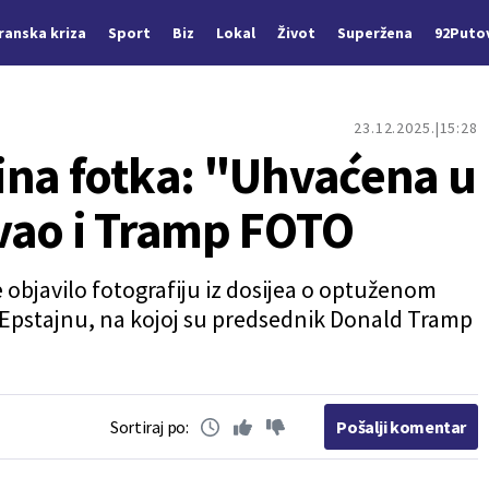
Iranska kriza
Sport
Biz
Lokal
Život
Superžena
92Puto
23.12.2025.
15:28
ina fotka: "Uhvaćena u
vao i Tramp FOTO
 objavilo fotografiju iz dosijea o optuženom
Epstajnu, na kojoj su predsednik Donald Tramp
Sortiraj po:
Pošalji komentar