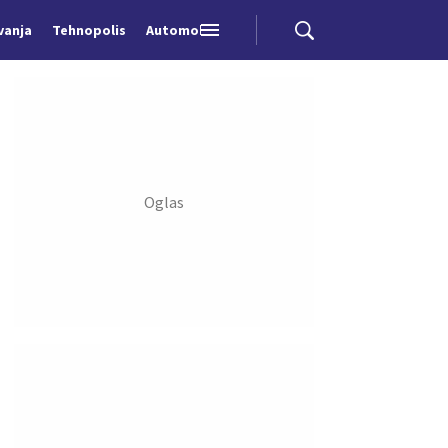
vanja
Tehnopolis
Automobili