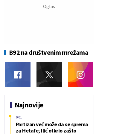
B92 na društvenim mrežama
Najnovije
0:01
Partizan već može da se sprema
za Hetafe; Ilić otkrio zašto