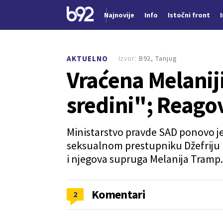
Najnovije
Info
Istočni front
Nova vest
Izvor:
B92, Tanjug
AKTUELNO
Vraćena Melanij
sredini"; Reago
Ministarstvo pravde SAD ponovo je
seksualnom prestupniku Džefriju 
i njegova supruga Melanija Tramp.
Komentari
2