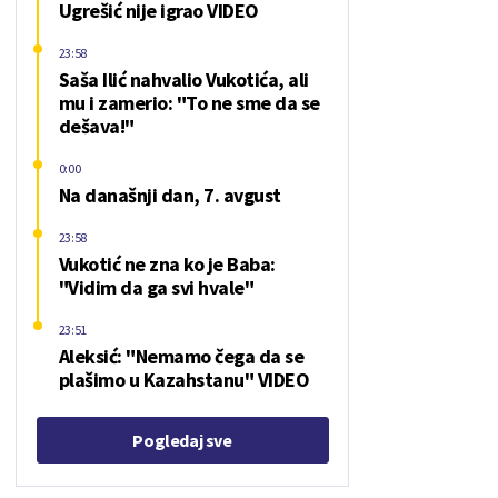
Ugrešić nije igrao VIDEO
23:58
Saša Ilić nahvalio Vukotića, ali
mu i zamerio: "To ne sme da se
dešava!"
0:00
Na današnji dan, 7. avgust
23:58
Vukotić ne zna ko je Baba:
"Vidim da ga svi hvale"
23:51
Aleksić: "Nemamo čega da se
plašimo u Kazahstanu" VIDEO
Pogledaj sve