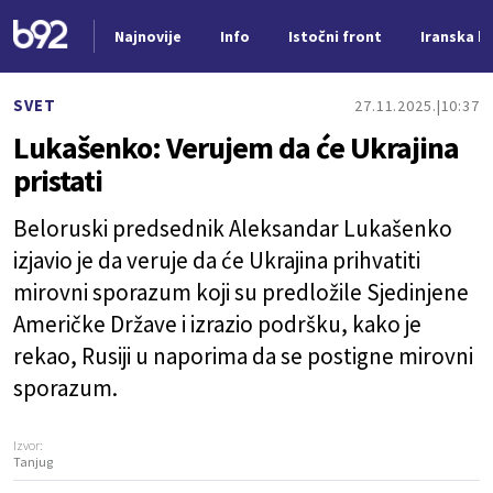
Najnovije
Info
Istočni front
Iranska kr
Nova vest
SVET
27.11.2025.
10:37
Lukašenko: Verujem da će Ukrajina
pristati
Beloruski predsednik Aleksandar Lukašenko
izjavio je da veruje da će Ukrajina prihvatiti
mirovni sporazum koji su predložile Sjedinjene
Američke Države i izrazio podršku, kako je
rekao, Rusiji u naporima da se postigne mirovni
sporazum.
Izvor:
Tanjug