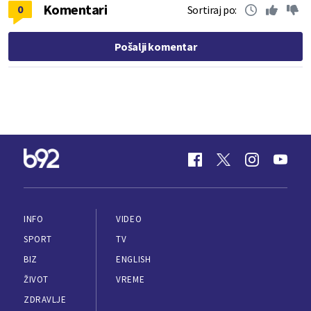
Komentari
0
Sortiraj po:
Pošalji komentar
INFO
VIDEO
SPORT
TV
BIZ
ENGLISH
ŽIVOT
VREME
ZDRAVLJE