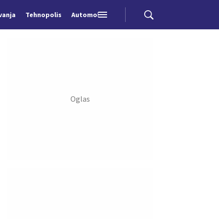
vanja
Tehnopolis
Automobili