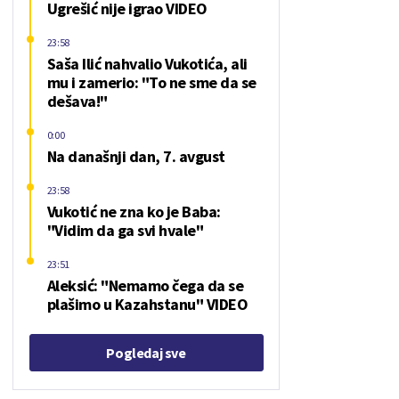
Ugrešić nije igrao VIDEO
23:58
Saša Ilić nahvalio Vukotića, ali
mu i zamerio: "To ne sme da se
dešava!"
0:00
Na današnji dan, 7. avgust
23:58
Vukotić ne zna ko je Baba:
"Vidim da ga svi hvale"
23:51
Aleksić: "Nemamo čega da se
plašimo u Kazahstanu" VIDEO
Pogledaj sve