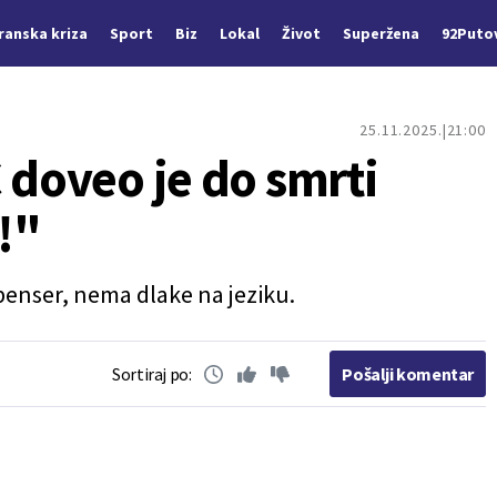
Iranska kriza
Sport
Biz
Lokal
Život
Superžena
92Puto
25.11.2025.
21:00
 doveo je do smrti
!"
penser, nema dlake na jeziku.
Sortiraj po:
Pošalji komentar