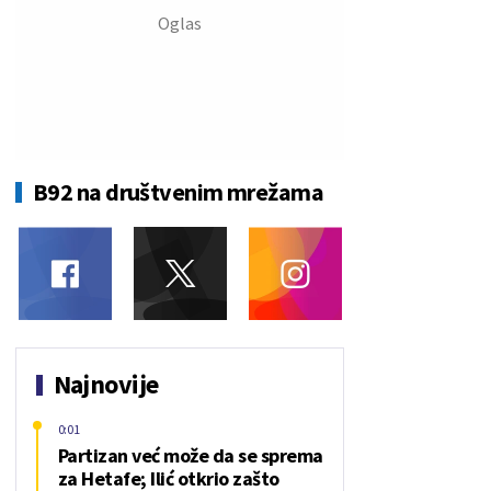
B92 na društvenim mrežama
Najnovije
0:01
Partizan već može da se sprema
za Hetafe; Ilić otkrio zašto