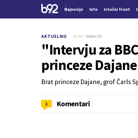
Najnovije
Info
Istočni front
Nova vest
Izvor:
Index.hr
AKTUELNO
"Intervju za BBC
princeze Dajane
Brat princeze Dajane, grof Čarls S
Komentari
1