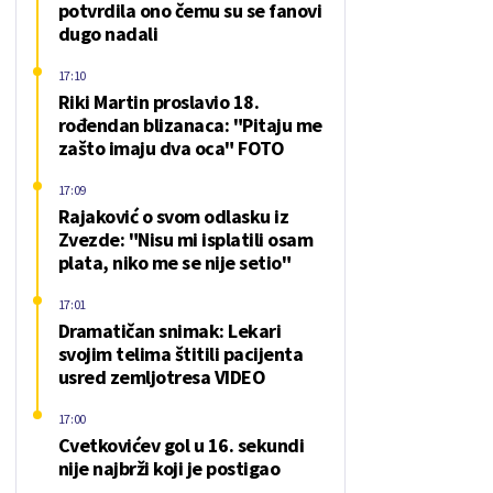
potvrdila ono čemu su se fanovi
dugo nadali
17:10
Riki Martin proslavio 18.
rođendan blizanaca: "Pitaju me
zašto imaju dva oca" FOTO
17:09
Rajaković o svom odlasku iz
Zvezde: "Nisu mi isplatili osam
plata, niko me se nije setio"
17:01
Dramatičan snimak: Lekari
svojim telima štitili pacijenta
usred zemljotresa VIDEO
17:00
Cvetkovićev gol u 16. sekundi
nije najbrži koji je postigao