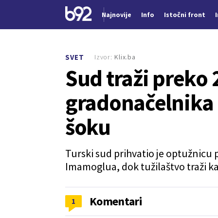
Najnovije
Info
Istočni front
Nova vest
Izvor:
Klix.ba
SVET
Sud traži preko 
gradonačelnika 
šoku
Turski sud prihvatio je optužnicu
Imamoglua, dok tužilaštvo traži k
Komentari
1