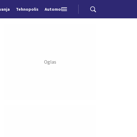
vanja
Tehnopolis
Automobili