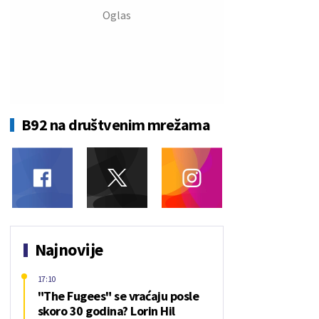
B92 na društvenim mrežama
Najnovije
17:10
"The Fugees" se vraćaju posle
skoro 30 godina? Lorin Hil