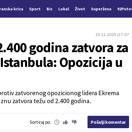
Iranska kriza
Sport
Biz
Lokal
Život
Superžena
92Puto
25.11.2025.
17:07
2.400 godina zatvora za
Istanbula: Opozicija u
 protiv zatvorenog opozicionog lidera Ekrema
aznu zatvora težu od 2.400 godina.
Sortiraj po:
Pošalji komentar